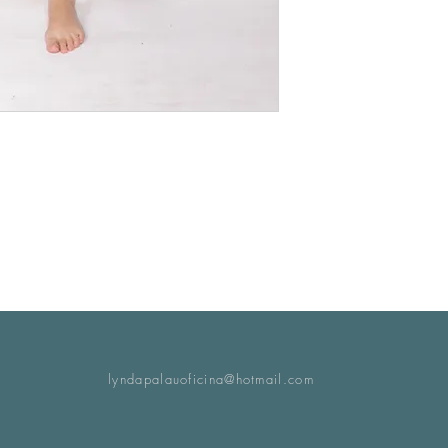
lyndapalauoficina@hotmail.com