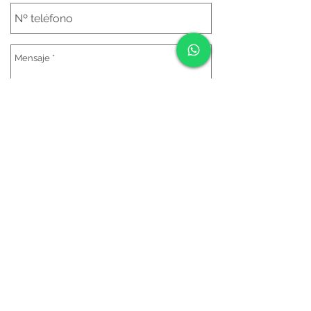
Send
+52 (777) 2710730
lyndapalauoficina@hotmail.com